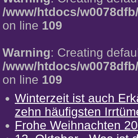
/www/htdocs/w0078dfb/
on line
109
Warning
: Creating defau
/www/htdocs/w0078dfb/
on line
109
Winterzeit ist auch Erkä
zehn häufigsten Irrtü
Frohe Weihnachten 2