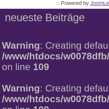
:: Powered by
JoomLe
neueste Beiträge
Warning
: Creating defau
/www/htdocs/w0078dfb/
on line
109
Warning
: Creating defau
/www/htdocs/w0078dfb/