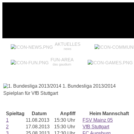
AKTUELLES
news
FUN-AREA
das gaudium
1. Bundesliga 2013/2014
Spielplan für VfB Stuttgart
Spieltag
Datum
Anpfiff
Heim Mannschaft
1
11.08.2013
15:30 Uhr
FSV Mainz 05
2
17.08.2013
15:30 Uhr
VfB Stuttgart
3
25.08.2013
17:30 Uhr
FC Augsburg