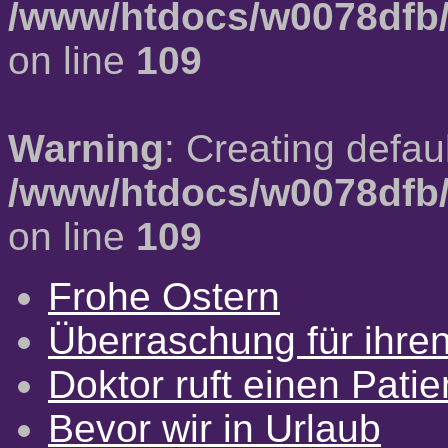
/www/htdocs/w0078dfb/
on line
109
Warning
: Creating defau
/www/htdocs/w0078dfb/
on line
109
Frohe Ostern
Überraschung für ihre
Doktor ruft einen Pati
Bevor wir in Urlaub