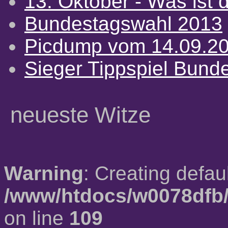
13. Oktober - Was ist d
Bundestagswahl 2013
Picdump vom 14.09.2
Sieger Tippspiel Bund
neueste Witze
Warning
: Creating defau
/www/htdocs/w0078dfb/
on line
109