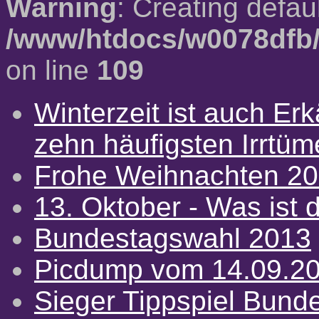
Warning
: Creating defau
/www/htdocs/w0078dfb/
on line
109
Winterzeit ist auch Erkä
zehn häufigsten Irrtü
Frohe Weihnachten 2
13. Oktober - Was ist d
Bundestagswahl 2013
Picdump vom 14.09.2
Sieger Tippspiel Bund