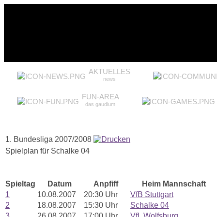
AKTUELLES
news
FUN-AREA
das gaudium
1. Bundesliga 2007/2008
Spielplan für Schalke 04
Spieltag
Datum
Anpfiff
Heim Mannschaft
1
10.08.2007
20:30 Uhr
VfB Stuttgart
2
18.08.2007
15:30 Uhr
Schalke 04
3
26.08.2007
17:00 Uhr
VfL Wolfsburg