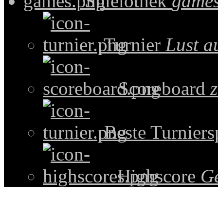
Spielothek
games
Turnier
Lust a
Scoreboard
z
Beste Turniers
Highscore
G