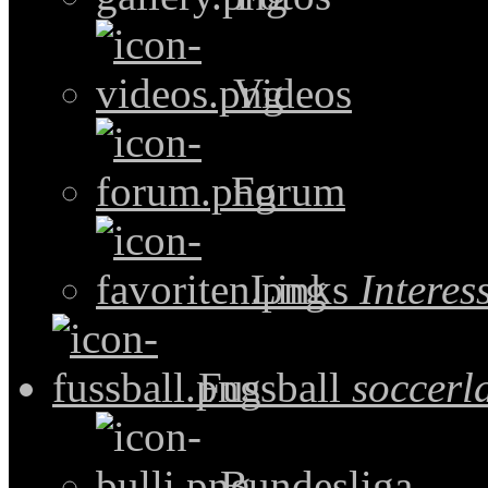
Videos
Forum
Links
Intere
Fussball
soccerl
Bundesliga