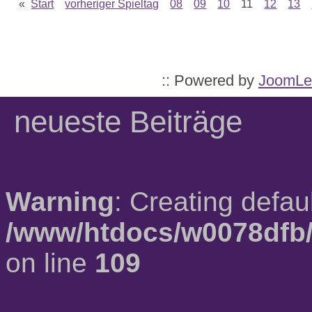
«
Start
vorheriger Spieltag
08
09
10
11
12
13
:: Powered by
JoomLe
neueste Beiträge
Warning
: Creating defau
/www/htdocs/w0078dfb/
on line
109