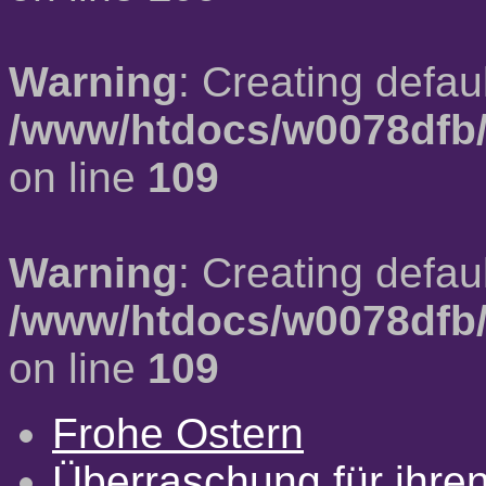
Warning
: Creating defau
/www/htdocs/w0078dfb/
on line
109
Warning
: Creating defau
/www/htdocs/w0078dfb/
on line
109
Frohe Ostern
Überraschung für ihre