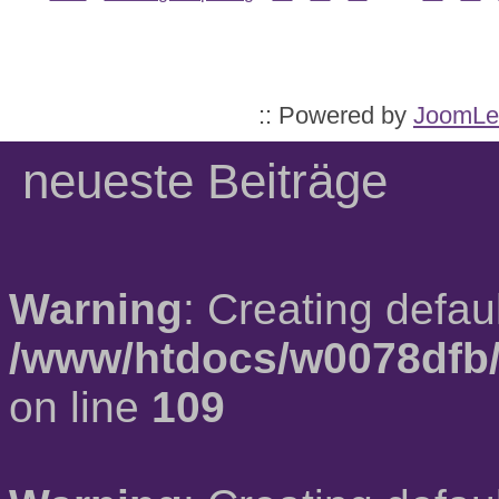
:: Powered by
JoomLe
neueste Beiträge
Warning
: Creating defau
/www/htdocs/w0078dfb/
on line
109