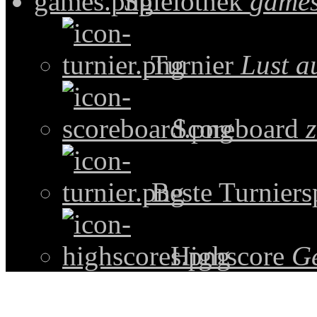
Spielothek
games
Turnier
Lust a
Scoreboard
z
Beste Turniers
Highscore
G