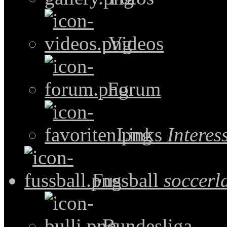
Videos
Forum
Links
Intere
Fussball
soccerl
Bundesliga