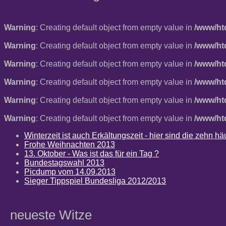
Warning
: Creating default object from empty value in
/www/ht
Warning
: Creating default object from empty value in
/www/ht
Warning
: Creating default object from empty value in
/www/ht
Warning
: Creating default object from empty value in
/www/ht
Warning
: Creating default object from empty value in
/www/ht
Warning
: Creating default object from empty value in
/www/ht
Winterzeit ist auch Erkältungszeit - hier sind die zehn 
Frohe Weihnachten 2013
13. Oktober - Was ist das für ein Tag ?
Bundestagswahl 2013
Picdump vom 14.09.2013
Sieger Tippspiel Bundesliga 2012/2013
neueste Witze