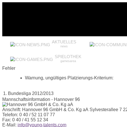
AKTUELLES
news
SPIELOTHEK
gamesarea
Fehler
Warnung, ungültiges Platzierungs-Kriterium:
1. Bundesliga 2012/2013
Mannschaftsinformation - Hannover 96
Anschrift:
Hannover 96 GmbH & Co. Kg aA
Sylvesterallee 7
2
Telefon:
0 40 / 52 11 07 77
Fax:
0 40 / 41 55 12 34
E-Mail:
info@young-talents.com