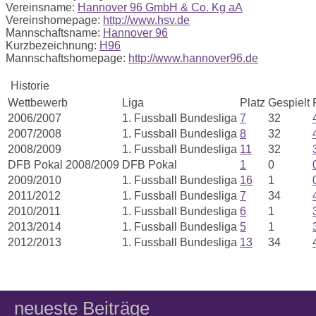
Vereinsname:
Hannover 96 GmbH & Co. Kg aA
Vereinshomepage:
http://www.hsv.de
Mannschaftsname:
Hannover 96
Kurzbezeichnung:
H96
Mannschaftshomepage:
http://www.hannover96.de
Historie
Wettbewerb
Liga
Platz
Gespielt
2006/2007
1. Fussball Bundesliga
7
32
2007/2008
1. Fussball Bundesliga
8
32
2008/2009
1. Fussball Bundesliga
11
32
DFB Pokal 2008/2009
DFB Pokal
1
0
2009/2010
1. Fussball Bundesliga
16
1
2011/2012
1. Fussball Bundesliga
7
34
2010/2011
1. Fussball Bundesliga
6
1
2013/2014
1. Fussball Bundesliga
5
1
2012/2013
1. Fussball Bundesliga
13
34
neueste Beiträge