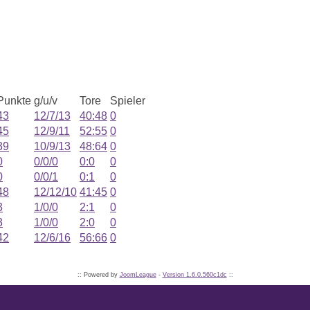
Punkte
g/u/v
Tore
Spieler
43
12/7/13
40:48
0
45
12/9/11
52:55
0
39
10/9/13
48:64
0
0
0/0/0
0:0
0
0
0/0/1
0:1
0
48
12/12/10
41:45
0
3
1/0/0
2:1
0
3
1/0/0
2:0
0
42
12/6/16
56:66
0
:: Powered by
JoomLeague
-
Version 1.6.0.560c1dc
::