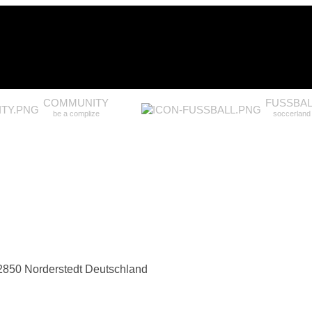
COMMUNITY
FUSSBAL
be a complize
soccerland
2850 Norderstedt
Deutschland