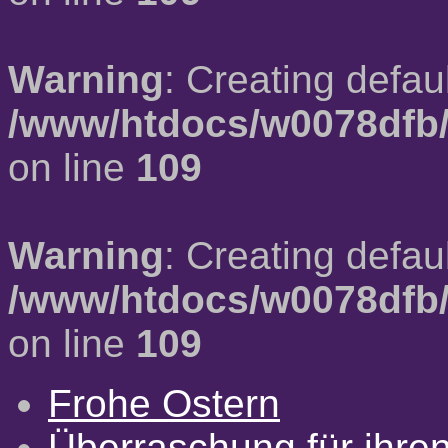
Warning
: Creating defau
/www/htdocs/w0078dfb/
on line
109
Warning
: Creating defau
/www/htdocs/w0078dfb/
on line
109
Frohe Ostern
Überraschung für ihre