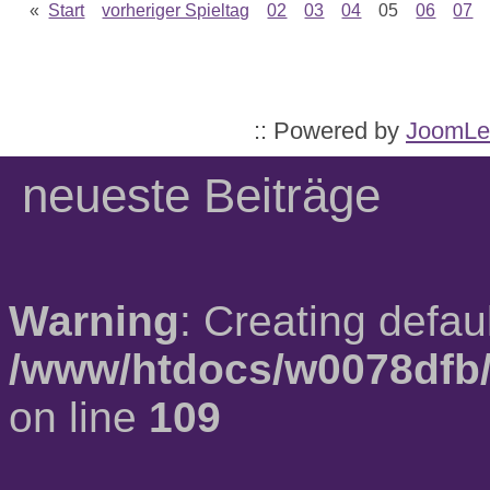
«
Start
vorheriger Spieltag
02
03
04
05
06
07
:: Powered by
JoomLe
neueste Beiträge
Warning
: Creating defau
/www/htdocs/w0078dfb/
on line
109