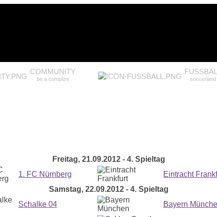
COMMUNITY
FUSSBAL
be a complize
soccerland
Freitag, 21.09.2012 - 4. Spieltag
1. FC Nürnberg
Eintracht Frankf
Samstag, 22.09.2012 - 4. Spieltag
Schalke 04
Bayern Münch