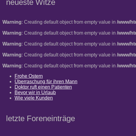
neueste Witze
Warning
: Creating default object from empty value in
/www/ht
Warning
: Creating default object from empty value in
/www/ht
Warning
: Creating default object from empty value in
/www/ht
Warning
: Creating default object from empty value in
/www/ht
Warning
: Creating default object from empty value in
/www/ht
Frohe Ostern
Überraschung für ihren Mann
Doktor ruft einen Patienten
Bevor wir in Urlaub
Wie viele Kunden
letzte Foreneinträge