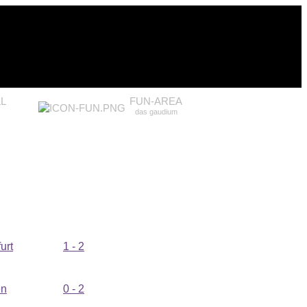
L
FUN-AREA
das gaudium
urt
1 - 2
en
0 - 2