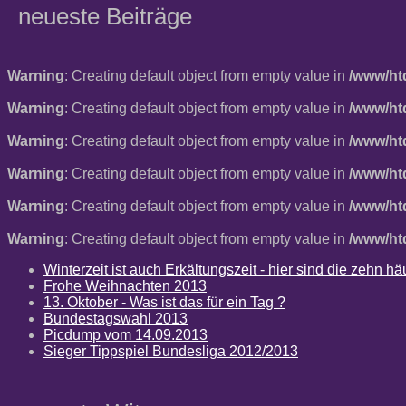
neueste Beiträge
Warning
: Creating default object from empty value in
/www/ht
Warning
: Creating default object from empty value in
/www/ht
Warning
: Creating default object from empty value in
/www/ht
Warning
: Creating default object from empty value in
/www/ht
Warning
: Creating default object from empty value in
/www/ht
Warning
: Creating default object from empty value in
/www/ht
Winterzeit ist auch Erkältungszeit - hier sind die zehn 
Frohe Weihnachten 2013
13. Oktober - Was ist das für ein Tag ?
Bundestagswahl 2013
Picdump vom 14.09.2013
Sieger Tippspiel Bundesliga 2012/2013