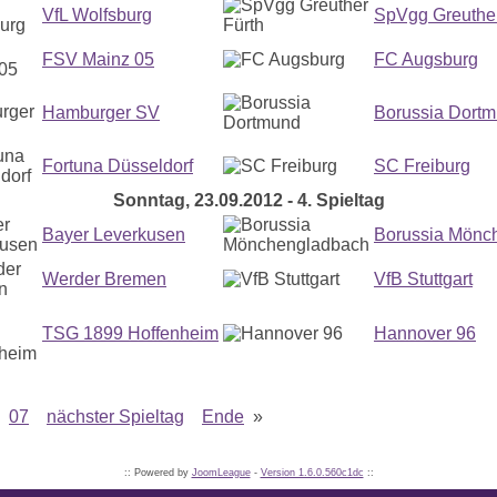
VfL Wolfsburg
SpVgg Greuther
FSV Mainz 05
FC Augsburg
Hamburger SV
Borussia Dort
Fortuna Düsseldorf
SC Freiburg
Sonntag, 23.09.2012 - 4. Spieltag
Bayer Leverkusen
Borussia Mönc
Werder Bremen
VfB Stuttgart
TSG 1899 Hoffenheim
Hannover 96
07
nächster Spieltag
Ende
»
:: Powered by
JoomLeague
-
Version 1.6.0.560c1dc
::