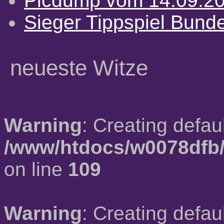
Picdump vom 14.09.2
Sieger Tippspiel Bund
neueste Witze
Warning
: Creating defau
/www/htdocs/w0078dfb/
on line
109
Warning
: Creating defau