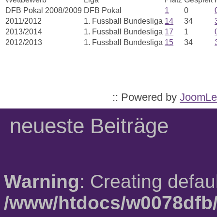
DFB Pokal 2008/2009
DFB Pokal
1
0
2011/2012
1. Fussball Bundesliga
14
34
2013/2014
1. Fussball Bundesliga
17
1
2012/2013
1. Fussball Bundesliga
15
34
:: Powered by
JoomLe
neueste Beiträge
Warning
: Creating defau
/www/htdocs/w0078dfb/