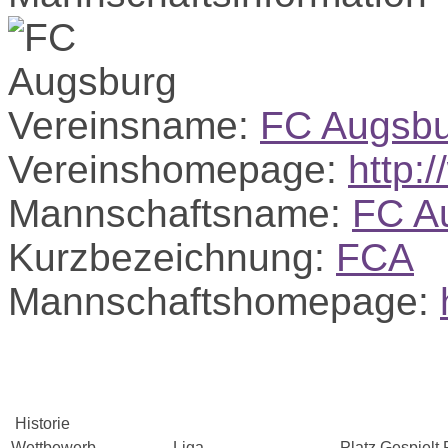
Vereinsname:
FC Augsb
Vereinshomepage:
http:
Mannschaftsname:
FC A
Kurzbezeichnung:
FCA
Mannschaftshomepage:
Historie
Wettbewerb
Liga
Platz
Gespielt