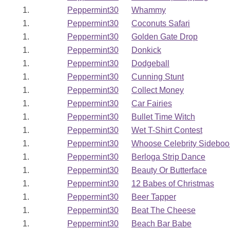
1.
Peppermint30
Whammy
1.
Peppermint30
Coconuts Safari
1.
Peppermint30
Golden Gate Drop
1.
Peppermint30
Donkick
1.
Peppermint30
Dodgeball
1.
Peppermint30
Cunning Stunt
1.
Peppermint30
Collect Money
1.
Peppermint30
Car Fairies
1.
Peppermint30
Bullet Time Witch
1.
Peppermint30
Wet T-Shirt Contest
1.
Peppermint30
Whoose Celebrity Sideboo
1.
Peppermint30
Berloga Strip Dance
1.
Peppermint30
Beauty Or Butterface
1.
Peppermint30
12 Babes of Christmas
1.
Peppermint30
Beer Tapper
1.
Peppermint30
Beat The Cheese
1.
Peppermint30
Beach Bar Babe