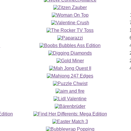
ling
5
d Crazy Rabbit Bowling
32
57
0
n
83
34
.
03
 shoes and hit the lanes in this online
se to aim and click to add spin.
Edition