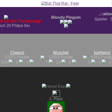
..::aktu
Bloody Pinguin
Spieler
l dir den Turniersieg!
ch 20 Plätze frei
Cheech
Wuschel
karlheinz
51072 Punkte
11803 Punkte
8382 Punkt
109
- 2
- 1
7
- 13
- 2
5
- 7
- 
Honor Ever
2. Platz