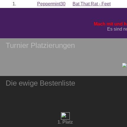
1.
Peppermint30
Bat That Rat - Feet
Mach mit und ho
Es sind no
Turnier Platzierungen
Die ewige Bestenliste
1. Platz