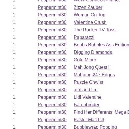
Crazy Rabbit Bow
Spielaufrufe: 993
1.
Peppermint30
Zitzen Zauber
A Mental Game Of Very Har
1.
Peppermint30
Woman On Top
Bowling Mania V
1.
Peppermint30
Valentine Crush
Spielaufrufe: 100
Bowling Mania
1.
Peppermint30
The Rocker TV Toss
Disco Bowling
1.
Peppermint30
Paparazzi
Spielaufrufe: 991
Bowling game.
1.
Peppermint30
Boobs Bubbles Ass Editio
Bowling Alley
1.
Peppermint30
Digging Diamonds
Spielaufrufe: 119
Bowling Alley
1.
Peppermint30
Gold Miner
3D Bowling
1.
Peppermint30
Mah Jong Quest II
Spielaufrufe: 130
Spannenedes Bowlingspiel
1.
Peppermint30
Mahjong 247 Edges
Bowling
1.
Peppermint30
Puzzle Chwist
Spielaufrufe: 113
Lace up your virtual bowling
1.
Peppermint30
aim and fire
Bowling game. Move the mou
1.
Peppermint30
Lidl Valentine
1.
Peppermint30
Bärenbrüder
1.
Peppermint30
Find Her Differents: Mega 
1.
Peppermint30
Easter Match 3
1.
Peppermint30
Bubblewrap Popping