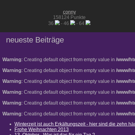
conny
158124 Punkte
36
- 46
- 64
neueste Beiträge
Warning
: Creating default object from empty value in
/www/ht
Warning
: Creating default object from empty value in
/www/ht
Warning
: Creating default object from empty value in
/www/ht
Warning
: Creating default object from empty value in
/www/ht
Warning
: Creating default object from empty value in
/www/ht
Warning
: Creating default object from empty value in
/www/ht
Winterzeit ist auch Erkältungszeit - hier sind die zehn 
Frohe Weihnachten 2013
13. Oktober - Was ist das für ein Tag ?