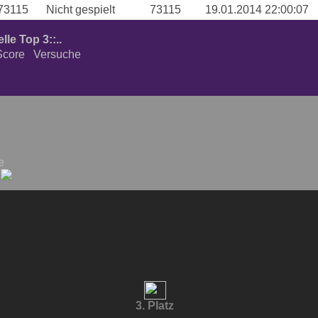
73115
Nicht gespielt
73115
19.01.2014 22:00:07
elle Top 3::..
Score
Versuche
e
1
3. Platz