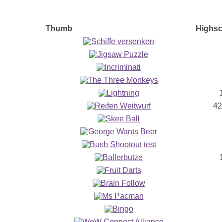
65
the nets for the next cricket world cup!
Thumb
Highsc
e
36
monkey collect all the fruit.
ng
83
ke
29
42
64
42
he cats over.
nse
 11444
s to protect the pins from getting stolen by
 and angry celebrities.
ng
31