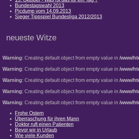
Bundestagswahl 2013
Picdump vom 14.09.2013
Sieger Tippspiel Bundesliga 2012/2013
neueste Witze
Warning
: Creating default object from empty value in
/www/ht
Warning
: Creating default object from empty value in
/www/ht
Warning
: Creating default object from empty value in
/www/ht
Warning
: Creating default object from empty value in
/www/ht
Warning
: Creating default object from empty value in
/www/ht
Frohe Ostern
Überraschung für ihren Mann
Doktor ruft einen Patienten
Bevor wir in Urlaub
Wie viele Kunden