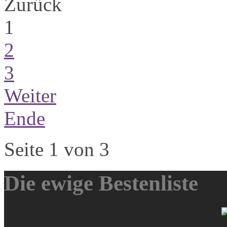
Zurück
1
2
3
Weiter
Ende
Seite 1 von 3
Die ewige Bestenliste