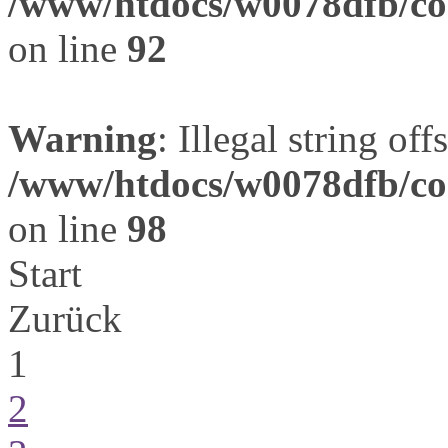
/www/htdocs/w0078dfb/com
on line
92
Warning
: Illegal string offs
/www/htdocs/w0078dfb/com
on line
98
Start
Zurück
1
2