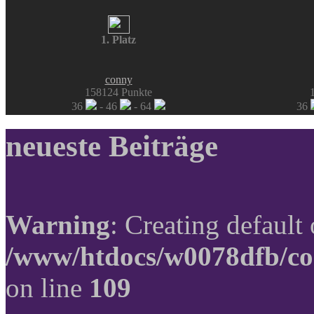
1. Platz
conny
158124 Punkte
36
- 46
- 64
36
neueste Beiträge
Warning
: Creating default
/www/htdocs/w0078dfb/co
on line
109