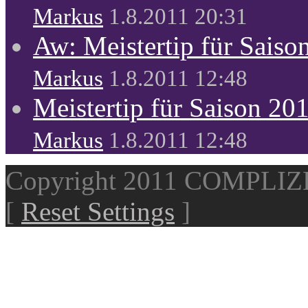
Markus
1.8.2011 20:31
Aw: Meistertip für Sais
Markus
1.8.2011 12:48
Meistertip für Saison 20
Markus
1.8.2011 12:48
Copyright 2011 COMPLI
[
Reset Settings
]