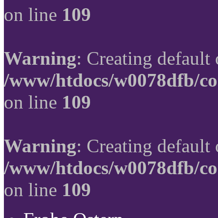
on line
109
Warning
: Creating default
/www/htdocs/w0078dfb/co
on line
109
Warning
: Creating default
/www/htdocs/w0078dfb/co
on line
109