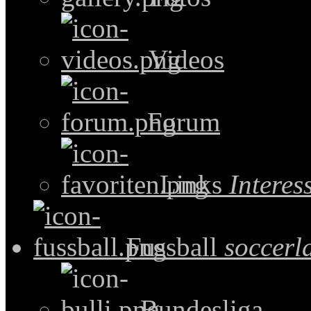
Videos
Forum
Links
Intere
Fussball
soccerl
Bundesliga