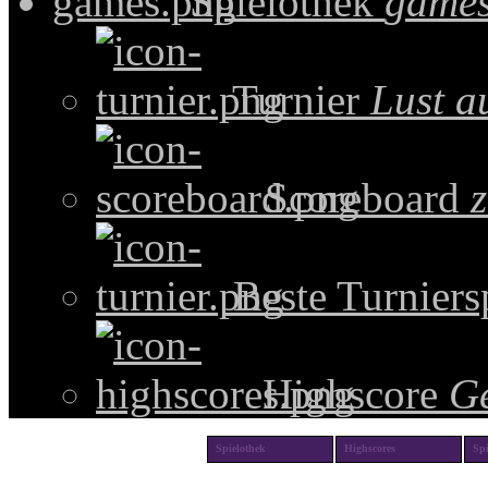
Spielothek
games
Turnier
Lust a
Scoreboard
z
Beste Turniers
Highscore
G
Spielothek
Highscores
Spi