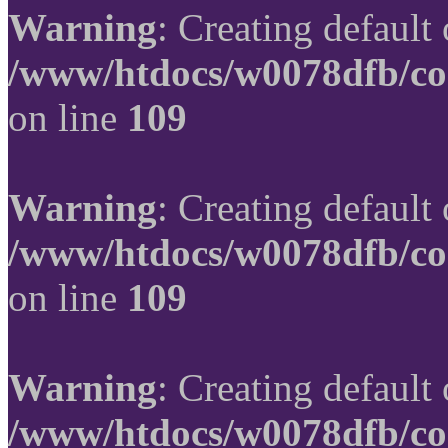
Warning
: Creating default
/www/htdocs/w0078dfb/co
on line
109
Warning
: Creating default
/www/htdocs/w0078dfb/co
on line
109
Warning
: Creating default
/www/htdocs/w0078dfb/co