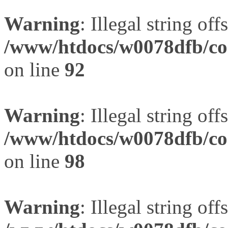
Warning
: Illegal string offs
/www/htdocs/w0078dfb/com
on line
92
Warning
: Illegal string offs
/www/htdocs/w0078dfb/com
on line
98
Warning
: Illegal string offs