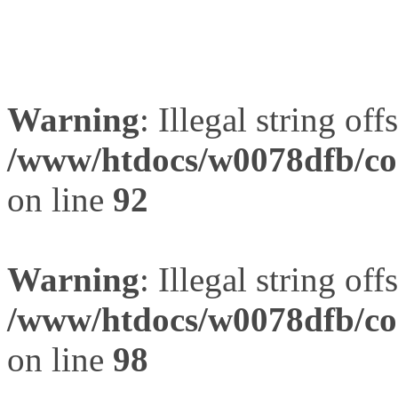
Warning
: Illegal string offs
/www/htdocs/w0078dfb/com
on line
92
Warning
: Illegal string offs
/www/htdocs/w0078dfb/com
on line
98