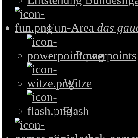
Fun-Area
das gau
Powerpoints
Witze
Flash