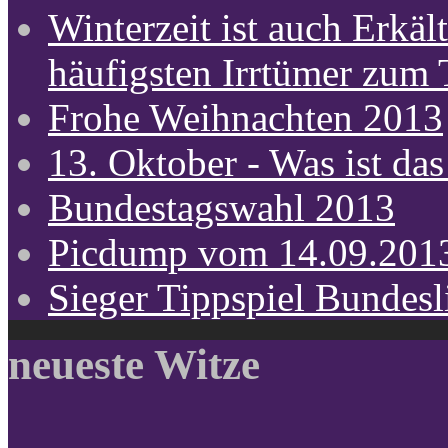
Winterzeit ist auch Erkält
häufigsten Irrtümer zum
Frohe Weihnachten 2013
13. Oktober - Was ist das
Bundestagswahl 2013
Picdump vom 14.09.201
Sieger Tippspiel Bundes
neueste Witze