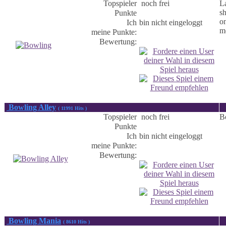
Topspieler
noch frei
L
sh
Punkte
o
Ich
bin nicht eingeloggt
mo
meine Punkte:
Bewertung:
Bowling Alley
( 11991 Hits )
Topspieler
noch frei
B
Punkte
Ich
bin nicht eingeloggt
meine Punkte:
Bewertung:
Bowling Mania
( 8610 Hits )