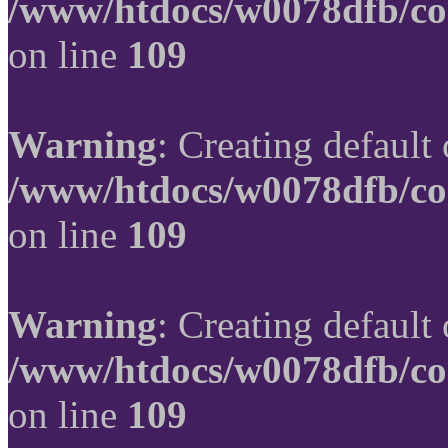
/www/htdocs/w0078dfb/co
on line
109
Warning
: Creating default
/www/htdocs/w0078dfb/co
on line
109
Warning
: Creating default
/www/htdocs/w0078dfb/co
on line
109