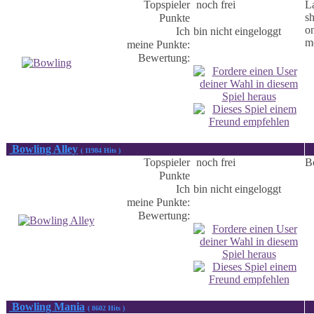
Topspieler
noch frei
L
sh
Punkte
o
Ich
bin nicht eingeloggt
mo
meine Punkte:
Bewertung:
Bowling Alley
( 11984 Hits )
Topspieler
noch frei
B
Punkte
Ich
bin nicht eingeloggt
meine Punkte:
Bewertung:
Bowling Mania
( 8602 Hits )