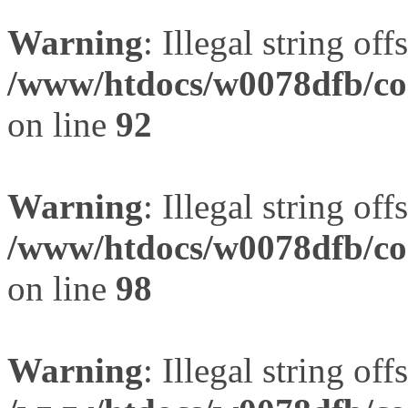
Warning
: Illegal string offs
/www/htdocs/w0078dfb/com
on line
92
Warning
: Illegal string offs
/www/htdocs/w0078dfb/com
on line
98
Warning
: Illegal string offs