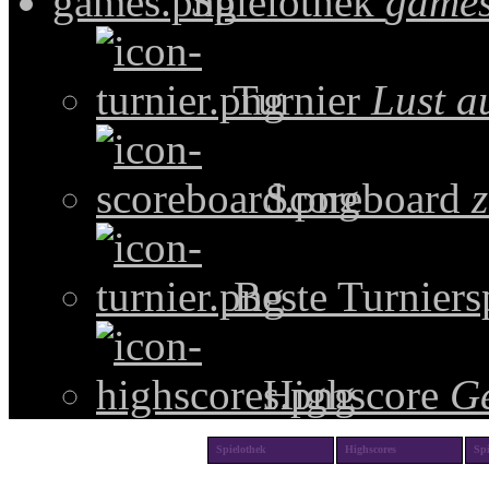
Spielothek
games
Turnier
Lust a
Scoreboard
z
Beste Turniers
Highscore
G
Spielothek
Highscores
Spi