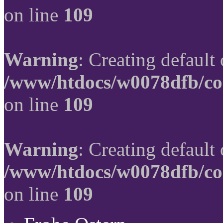
on line
109
Warning
: Creating default
/www/htdocs/w0078dfb/co
on line
109
Warning
: Creating default
/www/htdocs/w0078dfb/co
on line
109