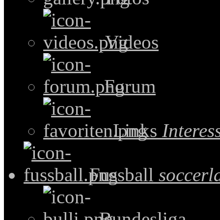
Videos
Forum
Links
Intere
Fussball
soccerl
Bundesliga