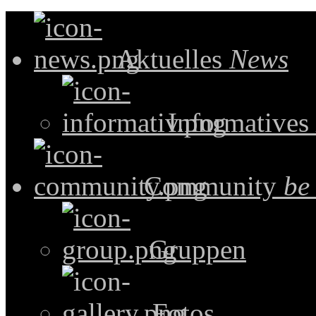
Aktuelles
News
Informatives
Community
be
Gruppen
Fotos