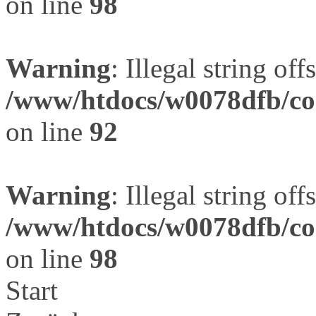
on line
98
Warning
: Illegal string offs
/www/htdocs/w0078dfb/com
on line
92
Warning
: Illegal string offs
/www/htdocs/w0078dfb/com
on line
98
Start