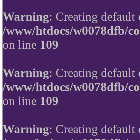
Warning
: Creating default
/www/htdocs/w0078dfb/co
on line
109
Warning
: Creating default
/www/htdocs/w0078dfb/co
on line
109
Warning
: Creating default