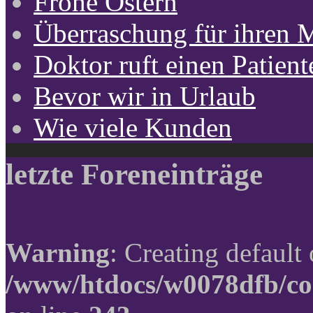
Frohe Ostern
Überraschung für ihren 
Doktor ruft einen Patient
Bevor wir in Urlaub
Wie viele Kunden
letzte Foreneinträge
Warning
: Creating default
/www/htdocs/w0078dfb/co