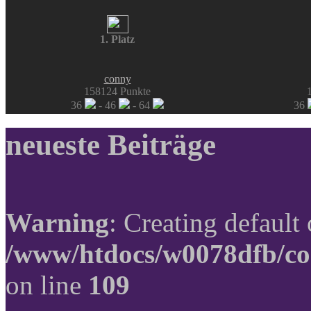
1. Platz
conny
158124 Punkte
36
- 46
- 64
36
neueste Beiträge
Warning
: Creating default
/www/htdocs/w0078dfb/co
on line
109