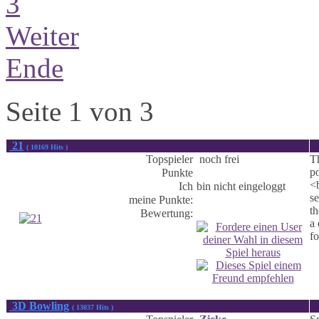
3
Weiter
Ende
Seite 1 von 3
21
( 10169 Hits )
Topspieler
noch frei
Th
po
Punkte
<
Ich
bin nicht eingeloggt
se
meine Punkte:
th
Bewertung:
a 
fo
3D Bowling
( 13037 Hits )