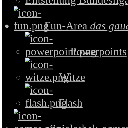
Fun-Area
das gau
Powerpoints
Witze
Flash