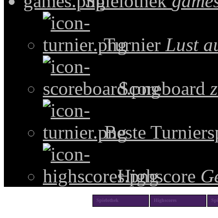
Spielothek
games
Turnier
Lust a
Scoreboard
z
Beste Turniers
Highscore
G
Spielothek
Highscores
Spi