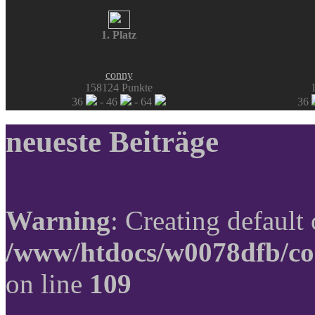
1. Platz
conny
158124 Punkte
36
- 46
- 64
36
neueste Beiträge
Warning
: Creating default
/www/htdocs/w0078dfb/co
on line
109