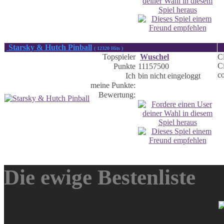
Starsky & Hutch Pinball
( 12320 Hits )
Topspieler
Wuschel
Cl
C
Punkte
11157500
c
Ich
bin nicht eingeloggt
meine Punkte:
Bewertung:
Die ewige Bestenliste