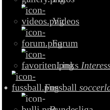
Videos
Forum
Links
Intere
Fussball
soccerl
Bundesliga