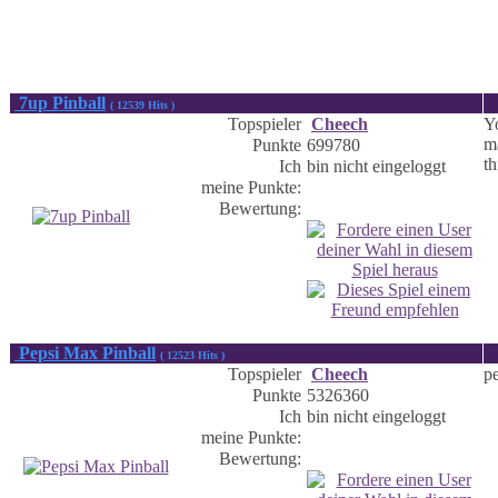
7up Pinball
( 12539 Hits )
Topspieler
Cheech
Yo
ma
Punkte
699780
th
Ich
bin nicht eingeloggt
meine Punkte:
Bewertung:
Pepsi Max Pinball
( 12523 Hits )
Topspieler
Cheech
pe
Punkte
5326360
Ich
bin nicht eingeloggt
meine Punkte:
Bewertung: