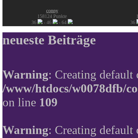
conny
158124 Punkte
36
- 46
- 64
36
neueste Beiträge
Warning
: Creating default
/www/htdocs/w0078dfb/co
on line
109
Warning
: Creating default