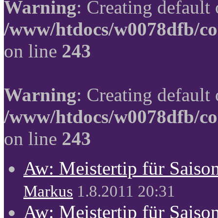
Warning
: Creating default
/www/htdocs/w0078dfb/co
on line
243
Warning
: Creating default
/www/htdocs/w0078dfb/co
on line
243
Aw: Meistertip für Sais
Markus
1.8.2011 20:31
Aw: Meistertip für Sais