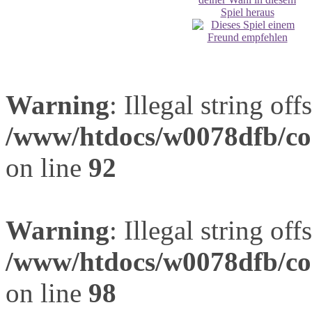
Warning
: Illegal string offs
/www/htdocs/w0078dfb/com
on line
92
Warning
: Illegal string offs
/www/htdocs/w0078dfb/com
on line
98