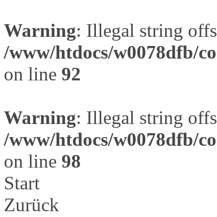
Warning
: Illegal string offs
/www/htdocs/w0078dfb/com
on line
92
Warning
: Illegal string offs
/www/htdocs/w0078dfb/com
on line
98
Start
Zurück