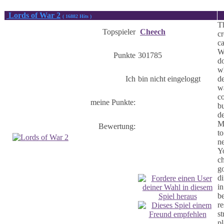
Lords of War 2
( 16882 Hits )
T
Topspieler
Cheech
cr
c
We
Punkte
301785
do
w
Ich
bin nicht eingeloggt
d
wa
co
meine Punkte:
bu
d
M
Bewertung:
to
n
Yo
c
go
di
in
b
re
st
pl