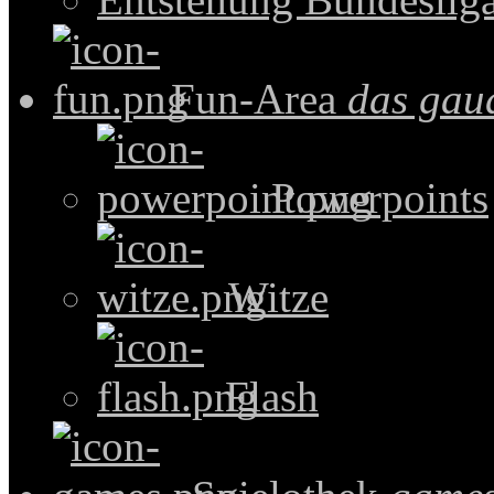
Fun-Area
das gau
Powerpoints
Witze
Flash