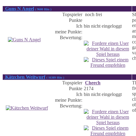
Guns N Angel
( 9600 Hits )
Topspieler
noch frei
S
p
Punkte
e
Ich
bin nicht eingeloggt
a
meine Punkte:
m
Bewertung:
co
ga
v
ch
Kätzchen Weitwurf
( 16389 Hits )
Topspieler
Cheech
Th
fi
Punkte
2174
s
Ich
bin nicht eingeloggt
cl
meine Punkte:
ob
Bewertung:
of