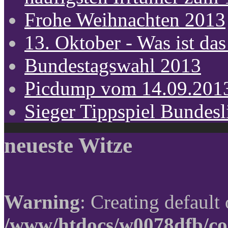
Frohe Weihnachten 2013
13. Oktober - Was ist das
Bundestagswahl 2013
Picdump vom 14.09.201
Sieger Tippspiel Bundes
neueste Witze
Warning
: Creating default
/www/htdocs/w0078dfb/co