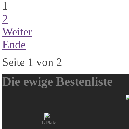
1
2
Weiter
Ende
Seite 1 von 2
Die ewige Bestenliste
1. Platz