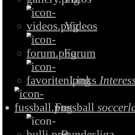
Videos
Forum
Links
Intere
Fussball
soccerl
Bundesliga