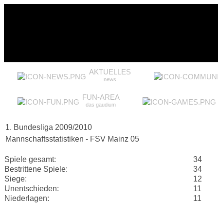
AKTUELLES
news
FUN-AREA
das gaudium
1. Bundesliga 2009/2010
Mannschaftsstatistiken - FSV Mainz 05
Spiele gesamt:
34
Bestrittene Spiele:
34
Siege:
12
Unentschieden:
11
Niederlagen:
11