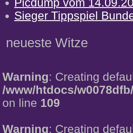
Picdump vom 14.09.2
Sieger Tippspiel Bund
neueste Witze
Warning
: Creating defau
/www/htdocs/w0078dfb/
on line
109
Warning
: Creating defau