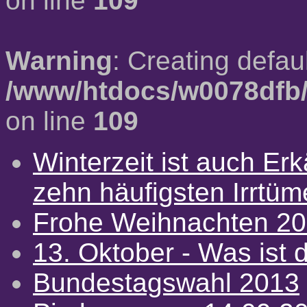
on line
109
Warning
: Creating defau
/www/htdocs/w0078dfb/
on line
109
Winterzeit ist auch Erkä
zehn häufigsten Irrtü
Frohe Weihnachten 2
13. Oktober - Was ist d
Bundestagswahl 2013