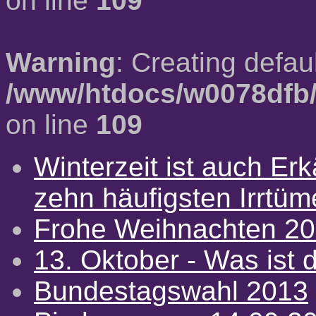
on line
109
Warning
: Creating defau
/www/htdocs/w0078dfb/
on line
109
Winterzeit ist auch Erkä
zehn häufigsten Irrtü
Frohe Weihnachten 2
13. Oktober - Was ist d
Bundestagswahl 2013