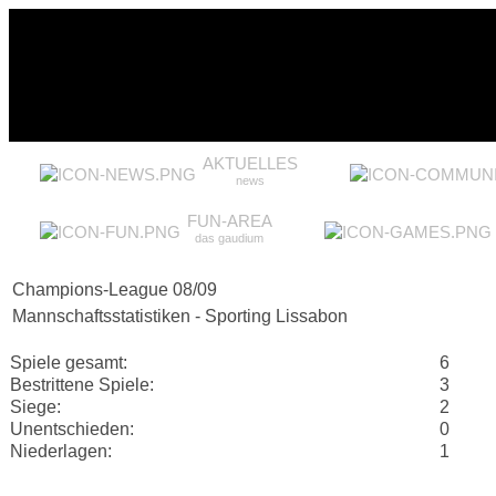
AKTUELLES
news
FUN-AREA
das gaudium
Champions-League 08/09
Mannschaftsstatistiken - Sporting Lissabon
Spiele gesamt:
6
Bestrittene Spiele:
3
Siege:
2
Unentschieden:
0
Niederlagen:
1