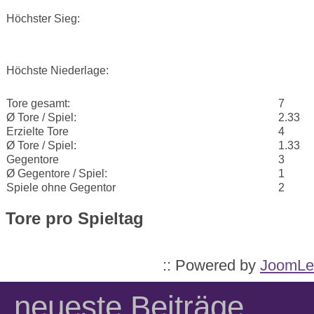
Höchster Sieg:
Höchste Niederlage:
Tore gesamt:
7
Ø Tore / Spiel:
2.33
Erzielte Tore
4
Ø Tore / Spiel:
1.33
Gegentore
3
Ø Gegentore / Spiel:
1
Spiele ohne Gegentor
2
Tore pro Spieltag
:: Powered by
JoomLe
neueste Beiträge