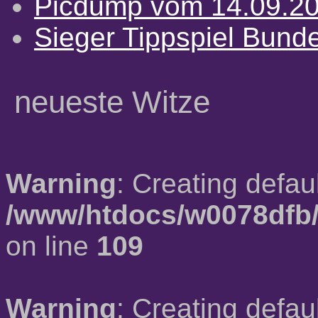
Picdump vom 14.09.2
Sieger Tippspiel Bund
neueste Witze
Warning
: Creating defau
/www/htdocs/w0078dfb/
on line
109
Warning
: Creating defau