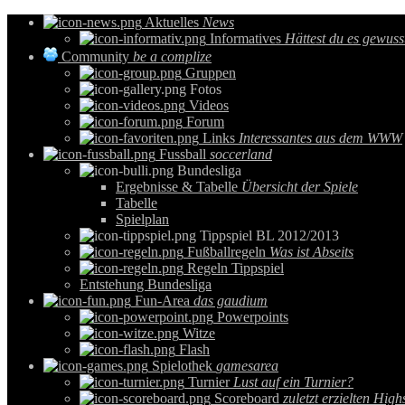
Aktuelles
News
Informatives
Hättest du es gewuss
Community
be a complize
Gruppen
Fotos
Videos
Forum
Links
Interessantes aus dem WWW
Fussball
soccerland
Bundesliga
Ergebnisse & Tabelle
Übersicht der Spiele
Tabelle
Spielplan
Tippspiel BL 2012/2013
Fußballregeln
Was ist Abseits
Regeln Tippspiel
Entstehung Bundesliga
Fun-Area
das gaudium
Powerpoints
Witze
Flash
Spielothek
gamesarea
Turnier
Lust auf ein Turnier?
Scoreboard
zuletzt erzielten High