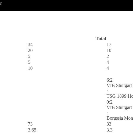
e
Total
34
17
20
10
5
2
5
4
10
4
6:2
VfB Stuttgart
:
TSG 1899 Ho
0:2
VfB Stuttgart
:
Borussia Mön
73
33
3.65
3.3