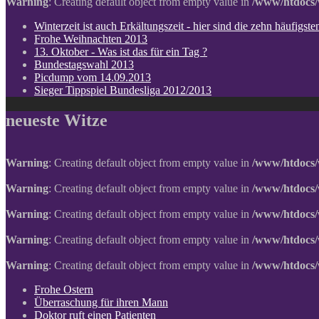
Warning
: Creating default object from empty value in
/www/htdocs/
Winterzeit ist auch Erkältungszeit - hier sind die zehn häufigs
Frohe Weihnachten 2013
13. Oktober - Was ist das für ein Tag ?
Bundestagswahl 2013
Picdump vom 14.09.2013
Sieger Tippspiel Bundesliga 2012/2013
neueste Witze
Warning
: Creating default object from empty value in
/www/htdocs/
Warning
: Creating default object from empty value in
/www/htdocs/
Warning
: Creating default object from empty value in
/www/htdocs/
Warning
: Creating default object from empty value in
/www/htdocs/
Warning
: Creating default object from empty value in
/www/htdocs/
Frohe Ostern
Überraschung für ihren Mann
Doktor ruft einen Patienten