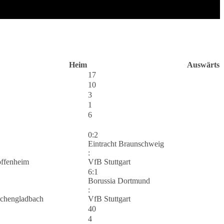
Heim
Auswärts
17
10
3
1
6
0:2
Eintracht Braunschweig
:
ffenheim
VfB Stuttgart
6:1
Borussia Dortmund
:
chengladbach
VfB Stuttgart
40
4