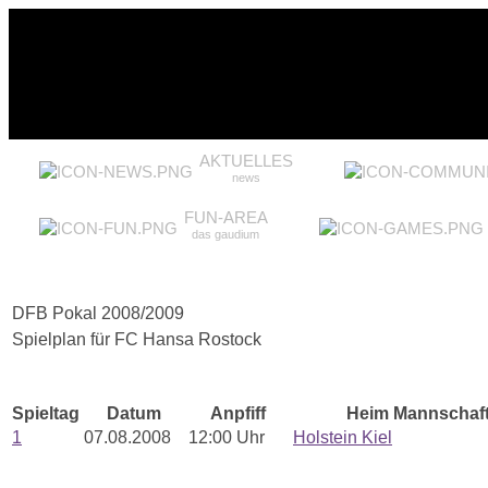
AKTUELLES
news
FUN-AREA
das gaudium
DFB Pokal 2008/2009
Spielplan für FC Hansa Rostock
Spieltag
Datum
Anpfiff
Heim Mannschaf
1
07.08.2008
12:00 Uhr
Holstein Kiel