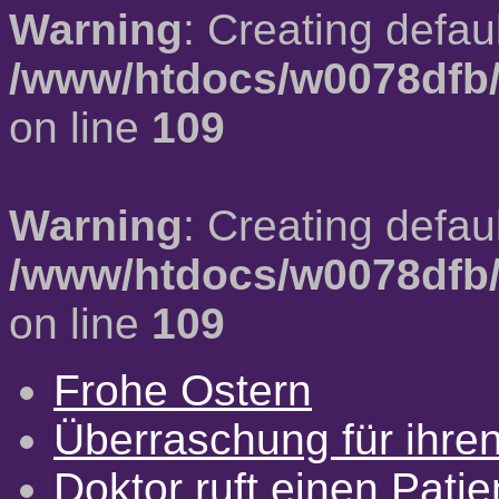
Warning
: Creating defau
/www/htdocs/w0078dfb/
on line
109
Warning
: Creating defau
/www/htdocs/w0078dfb/
on line
109
Frohe Ostern
Überraschung für ihre
Doktor ruft einen Pati