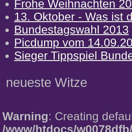
Frohe Weihnachten 2
13. Oktober - Was ist d
Bundestagswahl 2013
Picdump vom 14.09.2
Sieger Tippspiel Bund
neueste Witze
Warning
: Creating defau
/www/htdocs/w0078dfb/