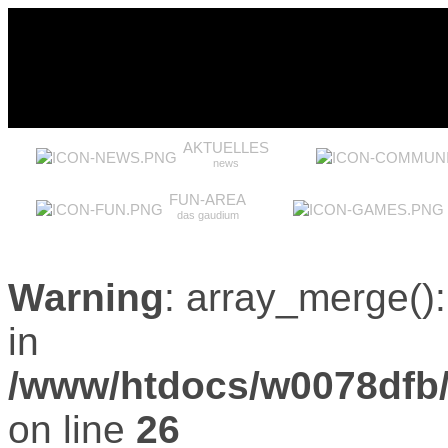
AKTUELLES
news
FUN-AREA
das gaudium
Warning
: array_merge():
in
/www/htdocs/w0078dfb
on line
26