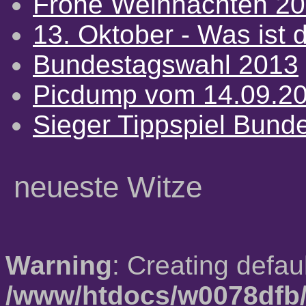
Frohe Weihnachten 2
13. Oktober - Was ist d
Bundestagswahl 2013
Picdump vom 14.09.2
Sieger Tippspiel Bund
neueste Witze
Warning
: Creating defau
/www/htdocs/w0078dfb/