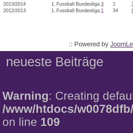
2013/2014
1. Fussball Bundesliga
3
1
2012/2013
1. Fussball Bundesliga
1
34
:: Powered by
JoomLe
neueste Beiträge
Warning
: Creating defau
/www/htdocs/w0078dfb/
on line
109