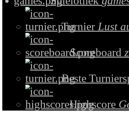
Spielothek
games
Turnier
Lust a
Scoreboard
z
Beste Turniers
Highscore
G