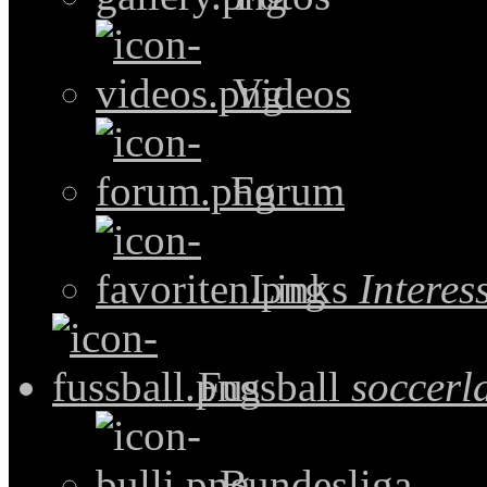
Videos
Forum
Links
Intere
Fussball
soccerl
Bundesliga