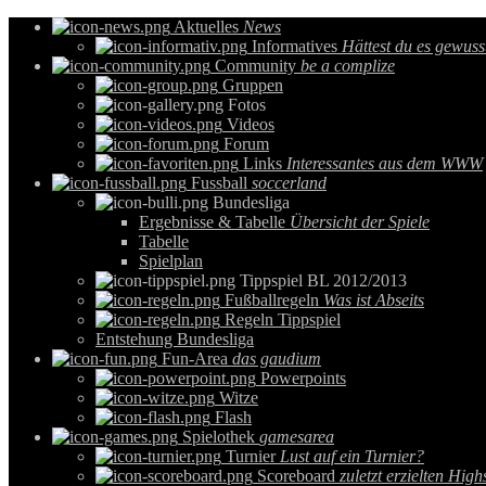
Aktuelles
News
Informatives
Hättest du es gewuss
Community
be a complize
Gruppen
Fotos
Videos
Forum
Links
Interessantes aus dem WWW
Fussball
soccerland
Bundesliga
Ergebnisse & Tabelle
Übersicht der Spiele
Tabelle
Spielplan
Tippspiel BL 2012/2013
Fußballregeln
Was ist Abseits
Regeln Tippspiel
Entstehung Bundesliga
Fun-Area
das gaudium
Powerpoints
Witze
Flash
Spielothek
gamesarea
Turnier
Lust auf ein Turnier?
Scoreboard
zuletzt erzielten High