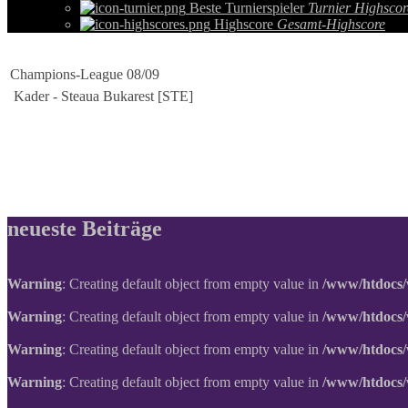
Beste Turnierspieler
Turnier Highscor
Highscore
Gesamt-Highscore
Champions-League 08/09
Kader - Steaua Bukarest [STE]
neueste Beiträge
Warning
: Creating default object from empty value in
/www/htdocs/
Warning
: Creating default object from empty value in
/www/htdocs/
Warning
: Creating default object from empty value in
/www/htdocs/
Warning
: Creating default object from empty value in
/www/htdocs/