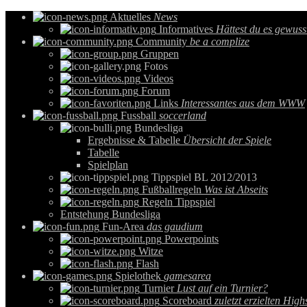
Aktuelles
News
Informatives
Hättest du es gewuss
Community
be a complize
Gruppen
Fotos
Videos
Forum
Links
Interessantes aus dem WWW
Fussball
soccerland
Bundesliga
Ergebnisse & Tabelle
Übersicht der Spiele
Tabelle
Spielplan
Tippspiel BL 2012/2013
Fußballregeln
Was ist Abseits
Regeln Tippspiel
Entstehung Bundesliga
Fun-Area
das gaudium
Powerpoints
Witze
Flash
Spielothek
gamesarea
Turnier
Lust auf ein Turnier?
Scoreboard
zuletzt erzielten High