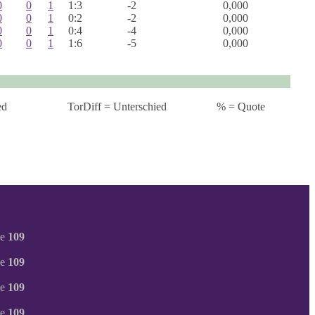
0
0
1
1:3
-2
0,000
0
0
1
0:2
-2
0,000
0
0
1
0:4
-4
0,000
0
0
1
1:6
-5
0,000
ed
TorDiff = Unterschied
% = Quote
ne
109
ne
109
ne
109
ne
109