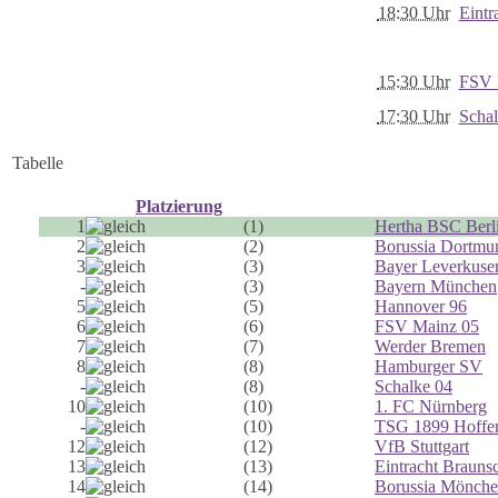
18:30 Uhr
Eintr
15:30 Uhr
FSV 
17:30 Uhr
Schal
Tabelle
Platzierung
1
(1)
Hertha BSC Berl
2
(2)
Borussia Dortmu
3
(3)
Bayer Leverkuse
-
(3)
Bayern München
5
(5)
Hannover 96
6
(6)
FSV Mainz 05
7
(7)
Werder Bremen
8
(8)
Hamburger SV
-
(8)
Schalke 04
10
(10)
1. FC Nürnberg
-
(10)
TSG 1899 Hoffe
12
(12)
VfB Stuttgart
13
(13)
Eintracht Brauns
14
(14)
Borussia Mönche