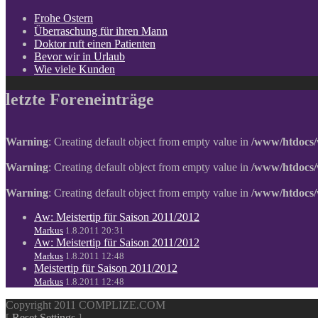
Frohe Ostern
Überraschung für ihren Mann
Doktor ruft einen Patienten
Bevor wir in Urlaub
Wie viele Kunden
letzte Foreneinträge
Warning
: Creating default object from empty value in
/www/htdocs/
Warning
: Creating default object from empty value in
/www/htdocs/
Warning
: Creating default object from empty value in
/www/htdocs/
Aw: Meistertip für Saison 2011/2012
Markus
1.8.2011 20:31
Aw: Meistertip für Saison 2011/2012
Markus
1.8.2011 12:48
Meistertip für Saison 2011/2012
Markus
1.8.2011 12:48
Copyright 2011 COMPLIZE.COM
[
Reset Settings
]