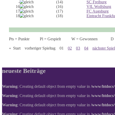
-
(14)
SC Freiburg
16
(16)
VfL Wolfsburg
17
(17)
FC Augsburg
18
(18)
Eintracht Frankfu
Pts = Punkte
Pl = Gespielt
W = Gewonnen
D 
« Start vorheriger Spieltag 01
02
03
04
nächster Spie
neueste Beiträge
Warning
: Creating default object from empty value in
/www/htdocs/
Warning
: Creating default object from empty value in
/www/htdocs/
Warning
: Creating default object from empty value in
/www/htdocs/
Warning
: Creating default object from empty value in
/www/htdocs/