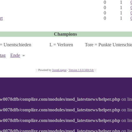
0
1
0
1
0
1
rt
0
1
Champions
= Unentschieden
L = Verloren
Tore = Punkte Unterschi
ltag
Ende
»
:: Powered by
JoomLeague
-
Version 1.6.0.560c1dc
::
w0078dfb/complize.com/modules/mod_latestnews/helper.php
on li
w0078dfb/complize.com/modules/mod_latestnews/helper.php
on li
w0078dfb/complize.com/modules/mod_latestnews/helper.php
on li
w0078dfb/complize.com/modules/mod_latestnews/helper.php
on li