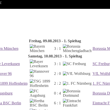
e
Freitag, 09.08.2013 - 1. Spieltag
rn München
3 : 1
Borussia 
Samstag, 10.08.2013 - 1. Spieltag
r Leverkusen
3 : 1
SC Freibur
over 96
2 : 0
VfL Wolfs
1899 Hoffenheim
2 : 2
1. FC Nür
ugsburg
0 : 4
Borussia 
ha BSC Berlin
6 : 1
Eintracht F