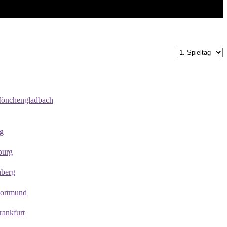
Mönchengladbach
g
burg
nberg
Dortmund
rankfurt