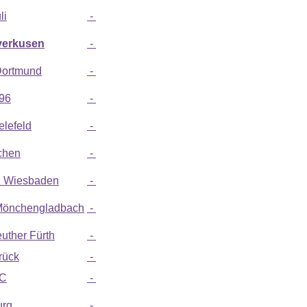
li
-
verkusen
-
Dortmund
-
96
-
elefeld
-
chen
-
 Wiesbaden
-
Mönchengladbach
-
uther Fürth
-
rück
-
SC
-
urg
-