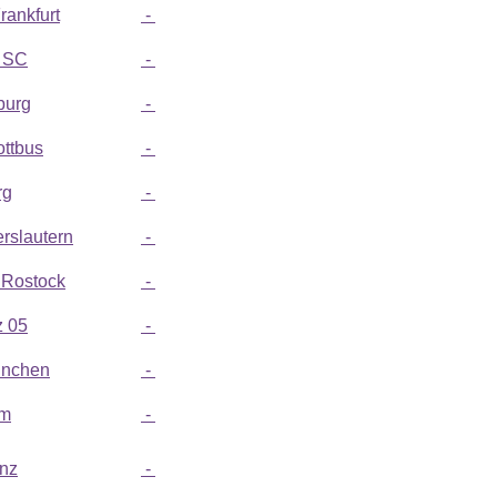
rankfurt
-
r SC
-
burg
-
ottbus
-
rg
-
rslautern
-
Rostock
-
 05
-
ünchen
-
um
-
nz
-