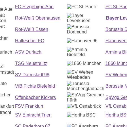
FC Erzgebirge Aue
FC St. Pau
Rot-Weiß Oberhausen
Bayer Le
Rot-Weiß Essen
Borussia 
Hallescher FC
Hannover 
ASV Durlach
Arminia Bi
TSG Neustrelitz
1860 Mün
SV Darmstadt 98
SV Wehen
VfB Fichte Bielefeld
Borussia 
Offenbacher Kickers
SpVgg Gre
FSV Frankfurt
VfL Osnab
SV Eintracht Trier
Hertha B
SC Paderborn 07
FC Augsb