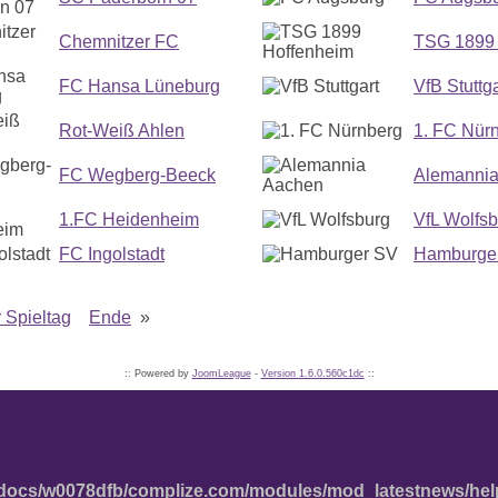
Chemnitzer FC
TSG 1899 
FC Hansa Lüneburg
VfB Stuttga
Rot-Weiß Ahlen
1. FC Nür
FC Wegberg-Beeck
Alemannia
1.FC Heidenheim
VfL Wolfs
FC Ingolstadt
Hamburge
 Spieltag
Ende
»
:: Powered by
JoomLeague
-
Version 1.6.0.560c1dc
::
docs/w0078dfb/complize.com/modules/mod_latestnews/hel