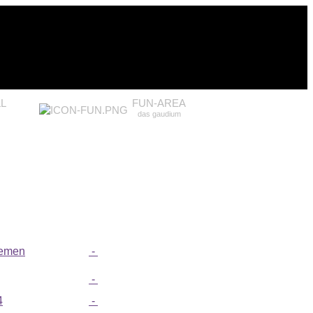
L
FUN-AREA
das gaudium
remen
-
-
4
-