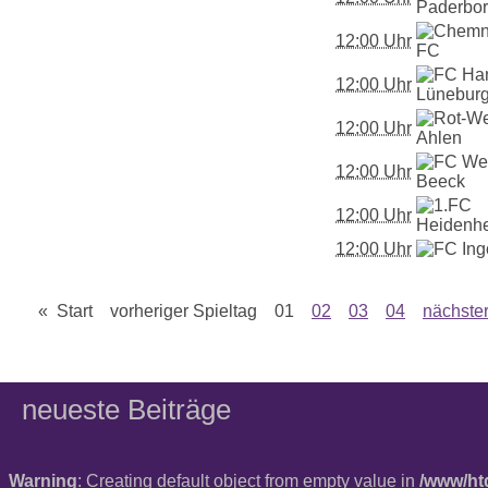
12:00 Uhr
12:00 Uhr
12:00 Uhr
12:00 Uhr
12:00 Uhr
12:00 Uhr
« Start vorheriger Spieltag 01
02
03
04
nächster
neueste Beiträge
Warning
: Creating default object from empty value in
/www/ht