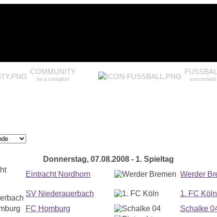
COMMUNITY
FUSSBAL
be a complize
soccerland
Donnerstag, 07.08.2008 - 1. Spieltag
Eintracht Nordhorn
Werder B
SV Niederauerbach
1. FC Köln
FC Homburg
Schalke 0