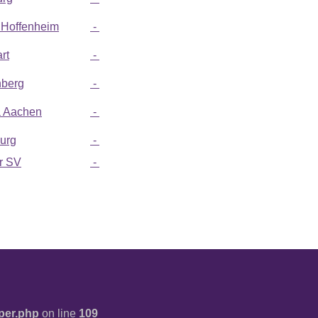
Hoffenheim
-
rt
-
nberg
-
 Aachen
-
burg
-
r SV
-
per.php
on line
109