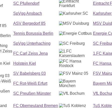
SC Pfullendorf
Eintracht F
SpVgg Ansbach
Karlsruhe
ASV Bergedorf 85
MSV Duis
Tennis Borussia Berlin
Energie C
SpVgg Unterhaching
SC Freibu
FC Carl Zeiss Jena
1.FC Kaise
Holstein Kiel
FC Hansa 
SV Babelsberg 03
FSV Mainz
FC Rot-Weiß Erfurt
Bayern M
SC Preußen Münster
VfL Boch
FC Oberneuland Bremen
TuS Koble