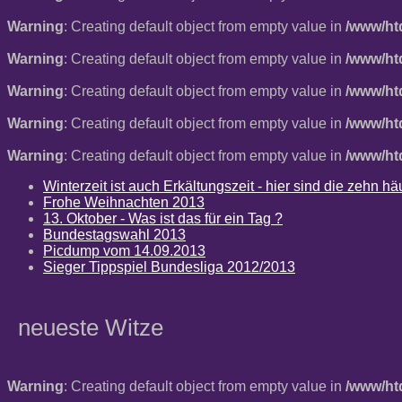
Warning
: Creating default object from empty value in
/www/ht
Warning
: Creating default object from empty value in
/www/ht
Warning
: Creating default object from empty value in
/www/ht
Warning
: Creating default object from empty value in
/www/ht
Warning
: Creating default object from empty value in
/www/ht
Winterzeit ist auch Erkältungszeit - hier sind die zehn 
Frohe Weihnachten 2013
13. Oktober - Was ist das für ein Tag ?
Bundestagswahl 2013
Picdump vom 14.09.2013
Sieger Tippspiel Bundesliga 2012/2013
neueste Witze
Warning
: Creating default object from empty value in
/www/ht