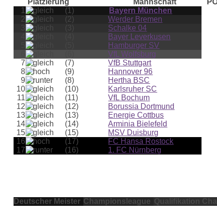
Platzierung
Mannschaft
PO
1
(1)
Bayern München
2
(2)
Werder Bremen
3
(3)
Schalke 04
4
(4)
Bayer Leverkusen
5
(5)
Hamburger SV
6
(6)
VfL Wolfsburg
7
(7)
VfB Stuttgart
8
(9)
Hannover 96
9
(8)
Hertha BSC
10
(10)
Karlsruher SC
11
(11)
VfL Bochum
12
(12)
Borussia Dortmund
13
(13)
Energie Cottbus
14
(14)
Arminia Bielefeld
15
(15)
MSV Duisburg
16
(17)
FC Hansa Rostock
17
(16)
1. FC Nürnberg
Deutscher Meister
Championsleague
Qualifikation C