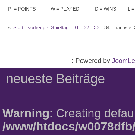
Pl = POINTS
W = PLAYED
D = WINS
L =
«
Start
vorheriger Spieltag
31
32
33
34 nächster 
:: Powered by
JoomLe
neueste Beiträge
Warning
: Creating defau
/www/htdocs/w0078dfb/