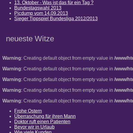
13. Oktober - Was ist das für ein Tag ?
Bundestagswahl 2013
Picdump vom 14.09.2013
Sieger Tippspiel Bundesliga 2012/2013
neueste Witze
Warning
: Creating default object from empty value in
/www/ht
Warning
: Creating default object from empty value in
/www/ht
Warning
: Creating default object from empty value in
/www/ht
Warning
: Creating default object from empty value in
/www/ht
Warning
: Creating default object from empty value in
/www/ht
Frohe Ostern
Überraschung für ihren Mann
Doktor ruft einen Patienten
Bevor wir in Urlaub
Wie viele Kunden