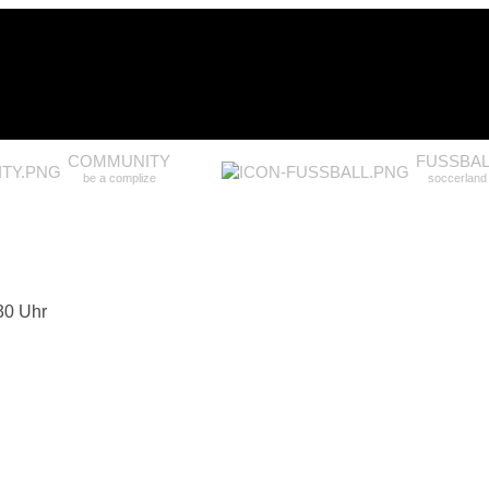
COMMUNITY
FUSSBAL
be a complize
soccerland
30 Uhr