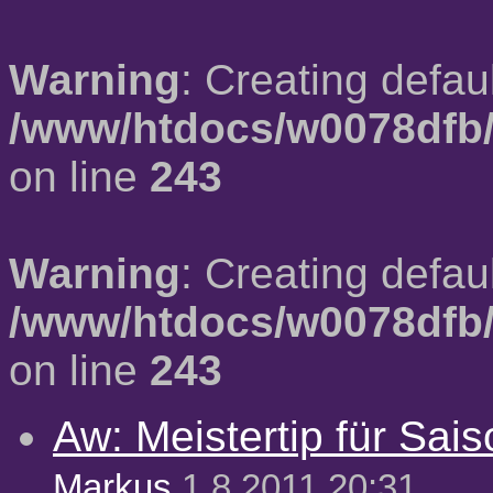
Warning
: Creating defau
/www/htdocs/w0078dfb/
on line
243
Warning
: Creating defau
/www/htdocs/w0078dfb/
on line
243
Aw: Meistertip für Sai
Markus
1.8.2011 20:31