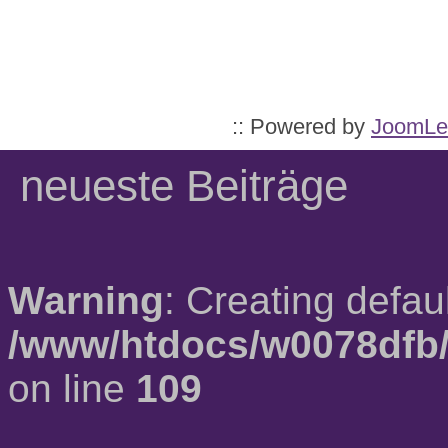
:: Powered by
JoomLe
neueste Beiträge
Warning
: Creating defau
/www/htdocs/w0078dfb/
on line
109