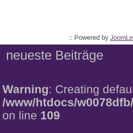
:: Powered by
JoomLe
neueste Beiträge
Warning
: Creating defau
/www/htdocs/w0078dfb/
on line
109