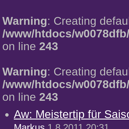
Warning
: Creating defau
/www/htdocs/w0078dfb/
on line
243
Warning
: Creating defau
/www/htdocs/w0078dfb/
on line
243
Aw: Meistertip für Sai
Markus
1.8.2011 20:31