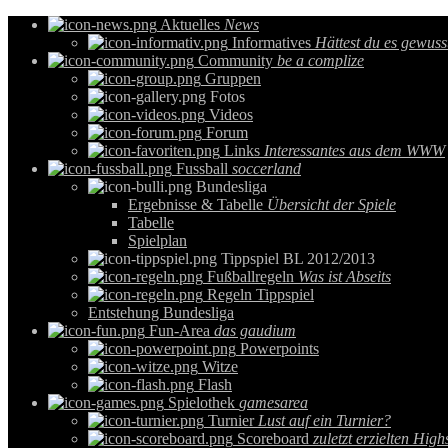
Aktuelles
News
Informatives
Hättest du es gewuss
Community
be a complize
Gruppen
Fotos
Videos
Forum
Links
Interessantes aus dem WWW
Fussball
soccerland
Bundesliga
Ergebnisse & Tabelle
Übersicht der Spiele
Tabelle
Spielplan
Tippspiel BL 2012/2013
Fußballregeln
Was ist Abseits
Regeln Tippspiel
Entstehung Bundesliga
Fun-Area
das gaudium
Powerpoints
Witze
Flash
Spielothek
gamesarea
Turnier
Lust auf ein Turnier?
Scoreboard
zuletzt erzielten High