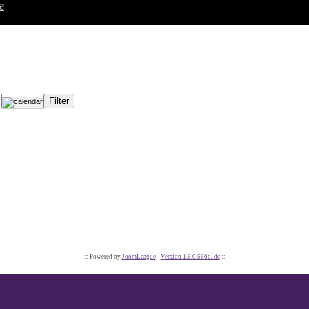
e
:: Powered by
JoomLeague
-
Version 1.6.0.560c1dc
::