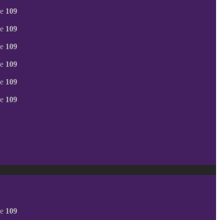
ne
109
ne
109
ne
109
ne
109
ne
109
ne
109
ne
109