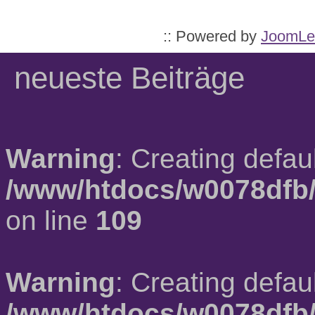
:: Powered by
JoomLe
neueste Beiträge
Warning
: Creating defau
/www/htdocs/w0078dfb/
on line
109
Warning
: Creating defau
/www/htdocs/w0078dfb/