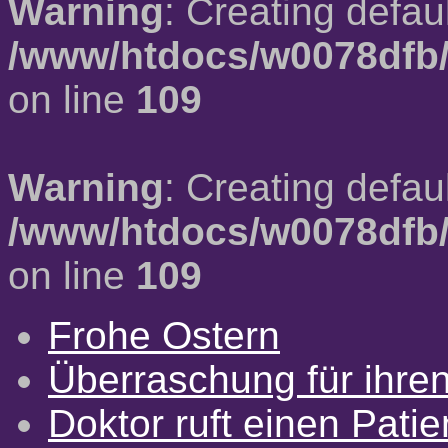
Warning
: Creating defau
/www/htdocs/w0078dfb/
on line
109
Warning
: Creating defau
/www/htdocs/w0078dfb/
on line
109
Frohe Ostern
Überraschung für ihre
Doktor ruft einen Pati