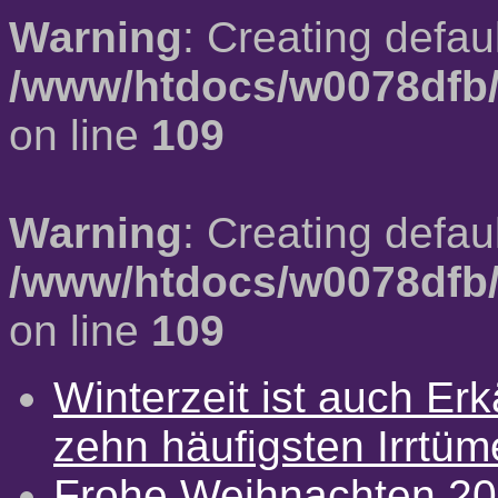
Warning
: Creating defau
/www/htdocs/w0078dfb/
on line
109
Warning
: Creating defau
/www/htdocs/w0078dfb/
on line
109
Winterzeit ist auch Erkä
zehn häufigsten Irrtü
Frohe Weihnachten 2