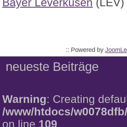
Bayer Leverkusen
(LEV
:: Powered by
JoomLe
neueste Beiträge
Warning
: Creating defau
/www/htdocs/w0078dfb/
on line
109