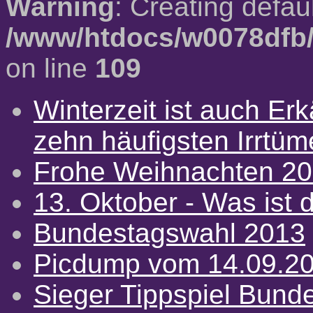
Warning
: Creating defau
/www/htdocs/w0078dfb/
on line
109
Winterzeit ist auch Erkä
zehn häufigsten Irrtü
Frohe Weihnachten 2
13. Oktober - Was ist d
Bundestagswahl 2013
Picdump vom 14.09.2
Sieger Tippspiel Bund