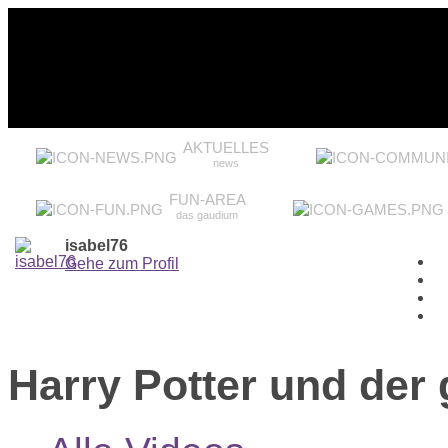
AKTUELLES
news
FUN-AREA
das gaudium
isabel76
Gehe zum Profil
Harry Potter und der 