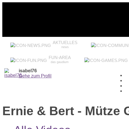
AKTUELLES
news
FUN-AREA
das gaudium
isabel76
Gehe zum Profil
Ernie & Bert - Mütze 