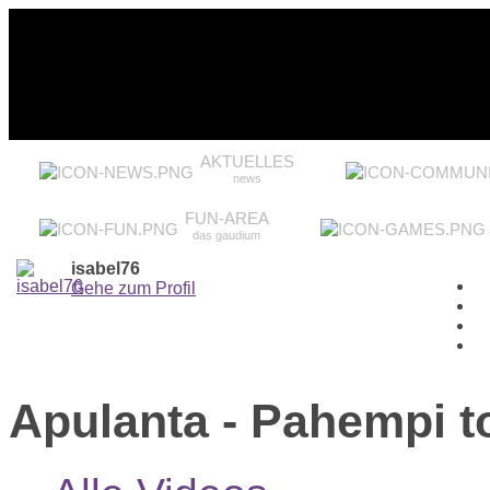
AKTUELLES
news
FUN-AREA
das gaudium
isabel76
Gehe zum Profil
Apulanta - Pahempi t