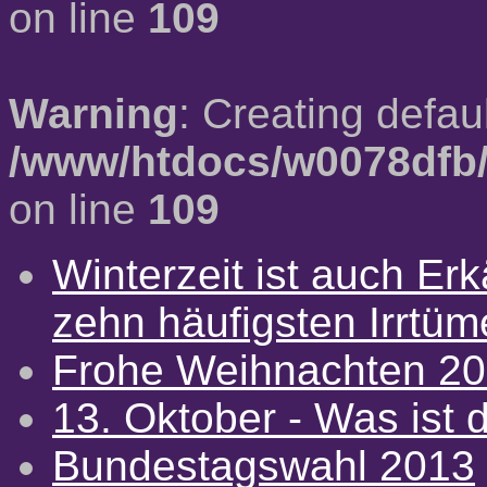
on line
109
Warning
: Creating defau
/www/htdocs/w0078dfb/
on line
109
Winterzeit ist auch Erkä
zehn häufigsten Irrtü
Frohe Weihnachten 2
13. Oktober - Was ist d
Bundestagswahl 2013