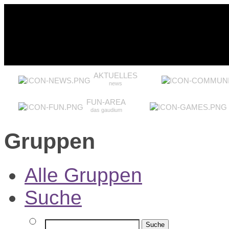
AKTUELLES
news
FUN-AREA
das gaudium
Gruppen
Alle Gruppen
Suche