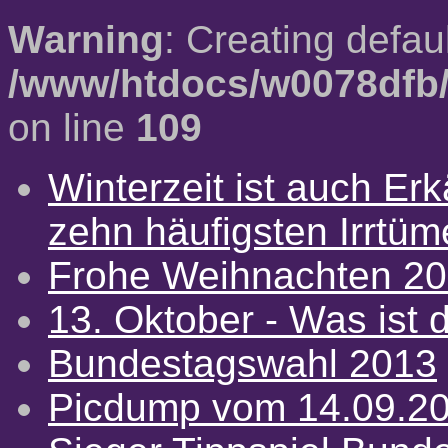
Warning
: Creating defau
/www/htdocs/w0078dfb/
on line
109
Winterzeit ist auch Erkä
zehn häufigsten Irrtü
Frohe Weihnachten 2
13. Oktober - Was ist d
Bundestagswahl 2013
Picdump vom 14.09.2