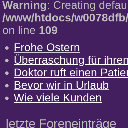
Warning
: Creating defau
/www/htdocs/w0078dfb/
on line
109
Frohe Ostern
Überraschung für ihre
Doktor ruft einen Pati
Bevor wir in Urlaub
Wie viele Kunden
letzte Foreneinträge